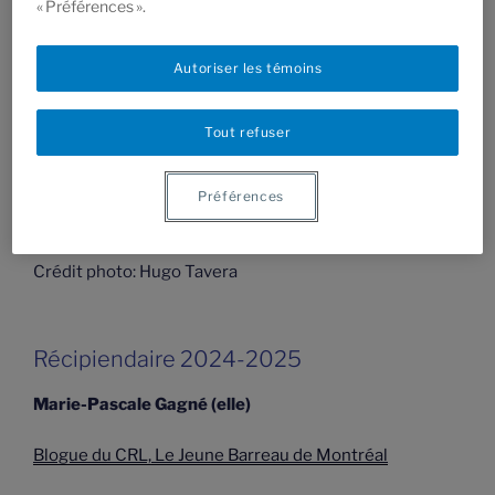
« Préférences ».
PRIX DU JUGE EN CHEF WAGNER
Autoriser les témoins
Le Prix du juge en chef Richard Wagner récompense
un étudiant ou une étudiante ayant démontré un
Tout refuser
leadership exceptionnel et un engagement exemplaire
en offrant des services juridiques gratuits aux
personnes et aux communautés confrontées à des
Préférences
obstacles en matière d’accès à la justice.
Crédit photo: Hugo Tavera
Récipiendaire 2024-2025
Marie-Pascale Gagné (elle)
Blogue du CRL, Le Jeune Barreau de Montréal