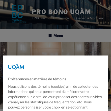
Aller
au
PRO BONO UQÀM
contenu
EPBC section Université du Québec à Montréal
principal
Menu
Préférences en matière de témoins
Nous utilisons des témoins (cookies) afin de collecter des
informations qui nous permettent d’améliorer votre
expérience sur le site, de vous proposer des contenus vidéo,
d’analyser les statistiques de fréquentation, etc. Vous
pouvez personnaliser votre choix en sélectionnant