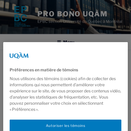
Aller
au
PRO BONO UQÀM
contenu
EPBC section Université du Québec à Montréal
principal
Menu
VISION ET VALEURS
Préférences en matière de témoins
« Une société dotée d’un système de justice
Nous utilisons des témoins (cookies) afin de collecter des
accessible, où la dignité et les droits de chaque
informations qui nous permettent d’améliorer votre
personne sont respectés. Nous fournissons des
expérience sur le site, de vous proposer des contenus vidéo,
services juridiques gratuits aux personnes et aux
d’analyser les statistiques de fréquentation, etc. Vous
pouvez personnaliser votre choix en sélectionnant
communautés qui se heurtent à des obstacles en
« Préférences ».
matière d’accès à la justice »
Autoriser les témoins