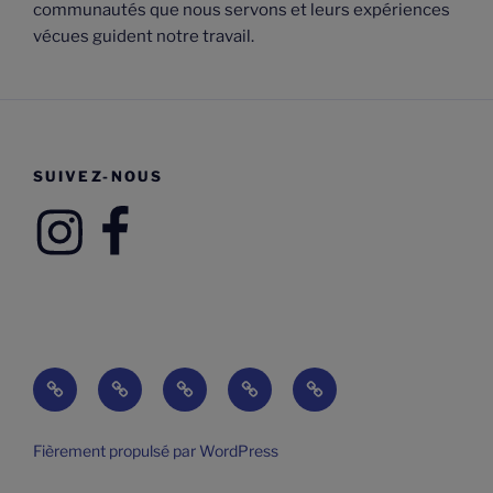
communautés que nous servons et leurs expériences
vécues guident notre travail.
SUIVEZ-NOUS
Instagram
Facebook
À
Projets
Étudiant-
Organsimes
Nous
propos
de
e-
partenaires
joindre
de
la
s
Fièrement propulsé par WordPress
nous
section
bénévoles