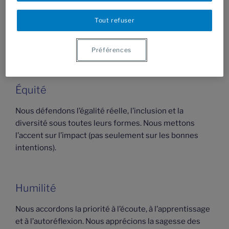
Dignité
Tout refuser
Nous croyons que toute personne a droit au respect,
de faire entendre sa voix et à la pleine jouissance de
ses droits.
Préférences
Équité
Nous défendons l’égalité réelle, l’inclusion et la
diversité sous toutes leurs formes. Nous mettons
l’accent sur l’impact (pas seulement sur les bonnes
intentions).
Humilité
Nous accordons la priorité à l’écoute, à l’apprentissage
et à l’autoréflexion. Nous apprécions la sagesse des