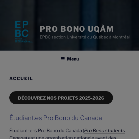
PRO BONO UQÀM
EPBC section Université du Québec à Montréal
Menu
ACCUEIL
DÉCOUVREZ NOS PROJETS 2025-2026
Étudiant.es Pro Bono du Canada
Étudiant-e-s Pro Bono du Canada (
Pro Bono students
Canada
) est une organisation nationale ayant des