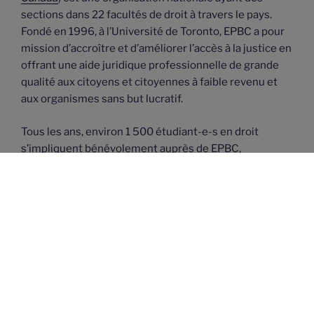
sections dans 22 facultés de droit à travers le pays.
Fondé en 1996, à l’Université de Toronto, EPBC a pour
mission d’accroître et d’améliorer l’accès à la justice en
offrant une aide juridique professionnelle de grande
qualité aux citoyens et citoyennes à faible revenu et
aux organismes sans but lucratif.
Tous les ans, environ 1 500 étudiant-e-s en droit
s’impliquent bénévolement auprès de EPBC,
consacrant ainsi environ 120 000 heures de services
juridiques gratuits à environ 400 à 500 organismes
partout au Canada. De plus, nous sommes heureuses
de pouvoir soutenir que 89 % des étudiant(e)s qui
travaillent avec nous disent qu’ils prévoient fournir des
services pro bono dans le futur !
Reconnaissance territoriale