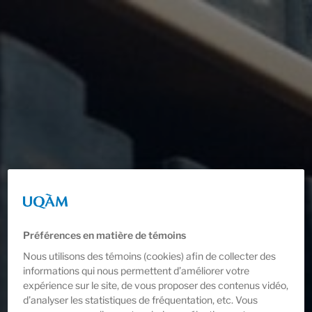
Aller
au
contenu
principal
Préférences en matière de témoins
Nous utilisons des témoins (cookies) afin de collecter des
informations qui nous permettent d’améliorer votre
expérience sur le site, de vous proposer des contenus vidéo,
d’analyser les statistiques de fréquentation, etc. Vous